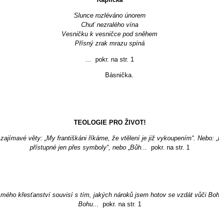
Slunce rozléváno únorem
Chuť nezralého vína
Vesničku k vesničce pod sněhem
Přísný zrak mrazu spíná
...
pokr. na str. 1
Básnička.
TEOLOGIE PRO ŽIVOT!
zajímavé věty: „My františkáni říkáme, že vtělení je již vykoupením“. Nebo: 
přístupné jen přes symboly“, nebo „Bůh...
pokr. na str. 1
 mého křesťanství souvisí s tím, jakých nároků jsem hotov se vzdát vůči Bohu
Bohu...
pokr. na str. 1