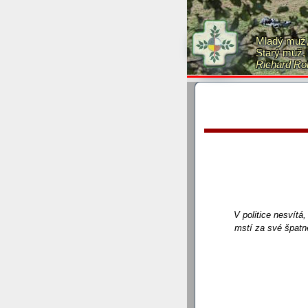
Okénko březen/2020
Oké
dnešní, využívají slepou 
zastřelených. Ale i slove
Mladý muž, 
znaveny jak křídla složen
Starý muž, 
Richard Ro
V politice nesvítá
mstí za své špatné