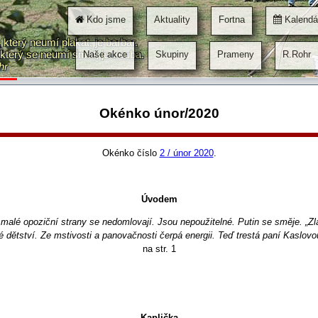
nko číslo 3 / březen 2020 . Úvodem Mazaní podvodníci, od Kaifáše, přes Hit
víru mnohých. Někteří „věřící“ prohlédnou až po hromadě mrtvých. Slováci se
Kdo jsme
Aktuality
Fortna
Kalendá
nské malé demokratické... pokr. na str. 1 Autor: /v Podběl Místa, kde květin
který neumí plakat, je barbar.
á a z oblaků a z hladin svou …
který se neumí smát, je trouba.
Naše akce
Skupiny
Prameny
R.Rohr
hr
Okénko únor/2020
Okénko číslo
2 / únor 2020
.
Úvodem
, malé opoziční strany se nedomlovají. Jsou nepoužitelné. Putin se směje. „Z
 dětství. Ze mstivosti a panovačnosti čerpá energii. Teď trestá paní Kaslovou
na str. 1
Kaplička