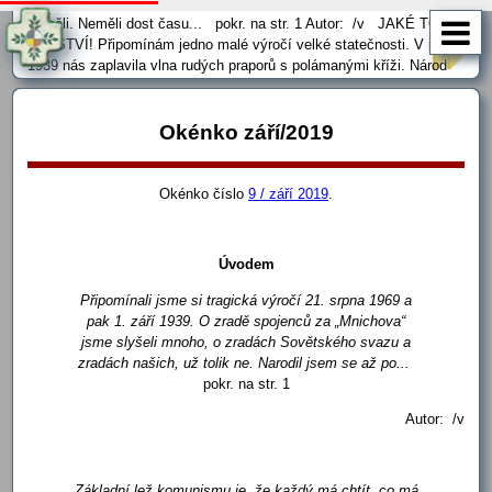
samozřejmost. Naši předkové tu možnost po 1. světové válce
neměli. Neměli dost času... pokr. na str. 1 Autor: /v JAKÉ TO
DĚTSTVÍ! Připomínám jedno malé výročí velké statečnosti. V roce
1939 nás zaplavila vlna rudých praporů s polámanými kříži. Národ
byl zdeptán, sražen na kolena a zklamán marnými... …
Okénko září/2019
Okénko číslo
9 / září 2019
.
Úvodem
Připomínali jsme si tragická výročí 21. srpna 1969 a
pak 1. září 1939. O zradě spojenců za „Mnichova“
jsme slyšeli mnoho, o zradách Sovětského svazu a
zradách našich, už tolik ne. Narodil jsem se až po...
pokr. na str. 1
Autor: /v
Základní lež komunismu je, že každý má chtít, co má