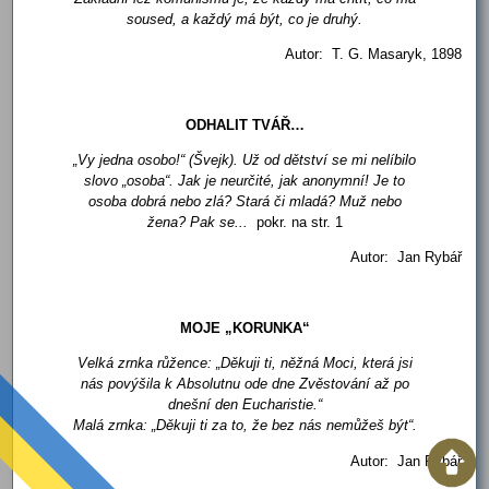
soused, a každý má být, co je druhý.
Autor: T. G. Masaryk, 1898
ODHALIT TVÁŘ…
„Vy jedna osobo!“ (Švejk). Už od dětství se mi nelíbilo
slovo „osoba“. Jak je neurčité, jak anonymní! Je to
osoba dobrá nebo zlá? Stará či mladá? Muž nebo
žena? Pak se...
pokr. na str. 1
Autor: Jan Rybář
MOJE „KORUNKA“
Velká zrnka růžence: „Děkuji ti, něžná Moci, která jsi
nás povýšila k Absolutnu ode dne Zvěstování až po
dnešní den Eucharistie.“
Malá zrnka: „Děkuji ti za to, že bez nás nemůžeš být“.
Autor: Jan Rybář