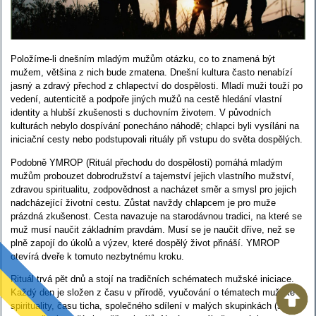
Položíme-li dnešním mladým mužům otázku, co to znamená být
mužem, většina z nich bude zmatena. Dnešní kultura často nenabízí
jasný a zdravý přechod z chlapectví do dospělosti. Mladí muži touží po
vedení, autenticitě a podpoře jiných mužů na cestě hledání vlastní
identity a hlubší zkušenosti s duchovním životem. V původních
kulturách nebylo dospívání ponecháno náhodě; chlapci byli vysíláni na
iniciační cesty nebo podstupovali rituály při vstupu do světa dospělých.
Podobně YMROP (Rituál přechodu do dospělosti) pomáhá mladým
mužům probouzet dobrodružství a tajemství jejich vlastního mužství,
zdravou spiritualitu, zodpovědnost a nacházet směr a smysl pro jejich
nadcházející životní cestu. Zůstat navždy chlapcem je pro muže
prázdná zkušenost. Cesta navazuje na starodávnou tradici, na které se
muž musí naučit základním pravdám. Musí se je naučit dříve, než se
plně zapojí do úkolů a výzev, které dospělý život přináší. YMROP
otevírá dveře k tomuto nezbytnému kroku.
Rituál trvá pět dnů a stojí na tradičních schématech mužské iniciace.
Každý den je složen z času v přírodě, vyučování o tématech mužské
spirituality, času ticha, společného sdílení v malých skupinkách (s