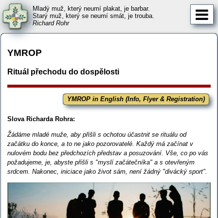
Mladý muž, který neumí plakat, je barbar.
Starý muž, který se neumí smát, je trouba.
Richard Rohr
YMROP
Rituál přechodu do dospělosti
YMROP in English (Info, Flyer & Registration)
Slova Richarda Rohra:
Žádáme mladé muže, aby přišli s ochotou účastnit se rituálu od
začátku do konce, a to ne jako pozorovatelé. Každý má začínat v
nulovém bodu bez předchozích představ a posuzování. Vše, co po vás
požadujeme, je, abyste přišli s "myslí začátečníka" a s otevřeným
srdcem. Nakonec, iniciace jako život sám, není žádný "divácký sport".