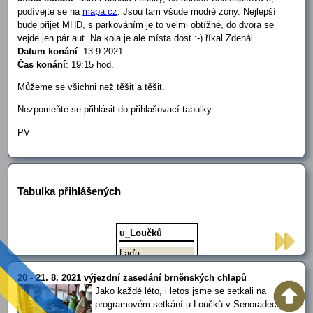
podívejte se na
mapa.cz
. Jsou tam všude modré zóny. Nejlepší
bude přijet MHD, s parkováním je to velmi obtížné, do dvora se
vejde jen pár aut. Na kola je ale místa dost :-) říkal Zdenál.
Datum konání
: 13.9.2021
Čas konání
: 19:15 hod.
Můžeme se všichni než těšit a těšit.
Nezpomeňte se přihlásit do přihlašovací tabulky
PV
Tabulka přihlášených
u_Loučků
Laďa
Jakub
20 - 21. 8. 2021 výjezdní zasedání brněnských chlapů
Roberto
Jako každé léto, i letos jsme se setkali na
Martin
programovém setkání u Loučků v Senoradech.
Mirek