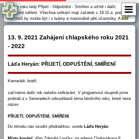
Právě proběhlá iniciace, přednáška Ládi Heryána k nosnému tématu
tohoto roku tedy Přijetí - Odpuštění - Smíření a určitě i další
chlapské sdílení. Všechna setkání mají začátek v 19:15 a podle
hostitelů by mohla být i s bubny a maximálně pěti účastníky. A kdo
jsou ti odvážní hostitelé? v Židenicích Pavel Koláčný : Židenice -
Jílkova 68 , parkovat se dá před garáží (1 auto) a dále na ulici
Jílkova …
13. 9. 2021 Zahájení chlapského roku 2021
- 2022
Láďa Heryán: PŘIJETÍ, ODPUŠTĚNÍ, SMÍŘENÍ
Kamarádi, bratři,
začínáme další rok našeho setkávání. V programové skupině jsme
probrali a v Senoradech odsouhlasili téma letošního roku, které nese
název
PŘIJETÍ, ODPUŠTĚNÍ, SMÍŘENÍ
.
Do tématu nás úvodní přednáškou uvede
Láďa Heryán
.
Místo konání
: dům Zdenála Loučky, na adrese Chaloupkova 8,