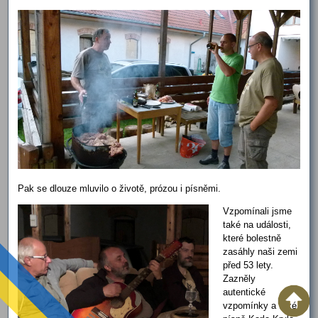
Pak se dlouze mluvilo o životě, prózou i písněmi.
Vzpomínali jsme
také na události,
které bolestně
zasáhly naši zemi
před 53 lety.
Zazněly
autentické
vzpomínky a také