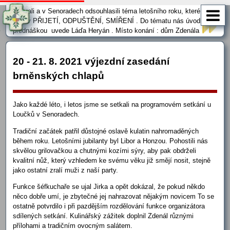
začínáme další rok našeho setkávání. V programové skupině jsme
probrali a v Senoradech odsouhlasili téma letošního roku, které nese
název PŘIJETÍ, ODPUŠTĚNÍ, SMÍŘENÍ . Do tématu nás úvodní
přednáškou uvede Láďa Heryán . Místo konání : dům Zdenála
Loučky, na adrese Chaloupkova 8, podívejte se na mapa.cz . Jsou
tam všude modré zóny. Nejlepší bude přijet MHD, s parkováním je
to velmi …
20 - 21. 8. 2021 výjezdní zasedání
brněnských chlapů
Jako každé léto, i letos jsme se setkali na programovém setkání u
Loučků v Senoradech.
Tradiční začátek patřil důstojné oslavě kulatin nahromaděných
během roku. Letošními jubilanty byl Libor a Honzou. Pohostili nás
skvělou grilovačkou a chutnými kozími sýry, aby pak obdrželi
kvalitní nůž, který vzhledem ke svému věku již smějí nosit, stejně
jako ostatní zralí muži z naší party.
Funkce šéfkuchaře se ujal Jirka a opět dokázal, že pokud někdo
něco dobře umí, je zbytečné jej nahrazovat nějakým novicem To se
ostatně potvrdilo i při pazdějším rozdělování funkce organizátora
sdílených setkání. Kulinářský zážitek doplnil Zdenál různými
přílohami a tradičním ovocným salátem.