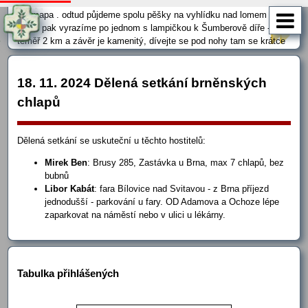
19:15-19:30 na konci parkoviště Velká Klajdovka směrem k lomu,
viz mapa . odtud půjdeme spolu pěšky na vyhlídku nad lomem a
odtud pak vyrazíme po jednom s lampičkou k Šumberově díře - je to
téměř 2 km a závěr je kamenitý, dívejte se pod nohy tam se krátce
zastavíme, občerstvíme tekutinami a pak spolu vyrazíme zpět a
přejedeme do prostorů naší firmy Apos Brno na Kotlanově 3 - tam
můžeme při teplém čaji a …
18. 11. 2024 Dělená setkání brněnských
chlapů
Dělená setkání se uskuteční u těchto hostitelů:
Mirek Ben
: Brusy 285, Zastávka u Brna, max 7 chlapů, bez
bubnů
Libor Kabát
: fara Bílovice nad Svitavou - z Brna příjezd
jednodušší - parkování u fary. OD Adamova a Ochoze lépe
zaparkovat na náměstí nebo v ulici u lékárny.
Tabulka přihlášených