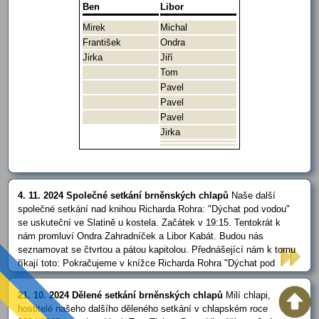
Ben
Libor
Mirek
Michal
František
Ondra
Jirka
Jiří
Tom
Pavel
Pavel
Pavel
Jirka
4. 11. 2024 Společné setkání brněnských chlapů
Naše další
společné setkání nad knihou Richarda Rohra: "Dýchat pod vodou"
se uskuteční ve Slatině u kostela. Začátek v 19:15. Tentokrát k
nám promluví Ondra Zahradníček a Libor Kabát. Budou nás
seznamovat se čtvrtou a pátou kapitolou. Přednášející nám k tomu
říkají toto: Pokračujeme v knížce Richarda Rohra "Dýchat pod
vodou". Už z úvodu víme, že nestačí mít dům na skále a nechat si
bezpečný pás písku mezi sebou a mořem (anebo Bohem?). První
21. 10. 2024 Dělené setkání brněnských chlapů
Milí chlapi,
kapitola …
hostitelé našeho dalšího děleného setkání v chlapském roce