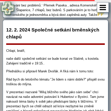
Ben , adresa Brusy 285, Zastávka u Brna, 7 chlapů, bez bubnů,
parkování bez problémů.¨ Přemek Paseka , adresa Komenského
397/9, Šlapanice, 7 chlapů, bez bubnů. S parkováním je to horší. ul
Komenského je jednosměrka a bývá dost zaplněná auty. Takže
buďto parkovat na naší ulici, nebo v okolních, ty bývají většinou
volnější PV …
12. 2. 2024 Společné setkání brněnských
chlapů
Chlapi, bratři,
naše další společné setkání se bude konat ve Slatině, u kostela.
Zahájení tradičně v 19:15..
Přednášku si připravil Marek Dvořák. A říká nám k tomu toto:
Rád bych do letošního tématu "Je lidem s námi dobře?" přispěl svou
troškou do mlýna.
V prezentaci nazvané "Miluj bližního svého jako sám sebe" chci
navázat na naše adventní putování k Hubertovi v Bystrci. Tam jsme
nakousli téma lásky k sobě jako předstupni lásky k bližnímu. V
prezentaci bych se chtěl odrazit od krize nezbytné ke změně
smýšlení a hlavně pokračovat navazujícím hledáním jak plnit lidské