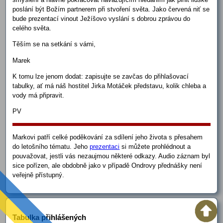
poslání být Božím partnerem při stvoření světa. Jako červená niť se
bude prezentací vinout Ježíšovo vyslání s dobrou zprávou do
celého světa.
Těším se na setkání s vámi,
Marek
K tomu lze jenom dodat: zapisujte se zavčas do přihlašovací
tabulky, ať má náš hostitel Jirka Motáček představu, kolik chleba a
vody má připravit.
PV
Markovi patří celké poděkování za sdílení jeho života s přesahem
do letošního tématu. Jeho
prezentaci
si můžete prohlédnout a
pouvažovat, jestli vás nezaujmou některé odkazy. Audio záznam byl
sice pořízen, ale obdobně jako v případě Ondrovy přednášky není
veřejně přístupný.
Tabulka přihlášených