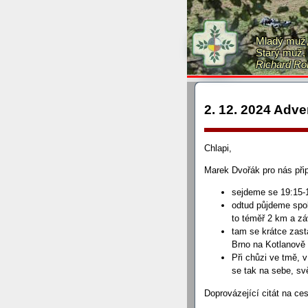
16. 12. 2024 Dělená set
2 , Kníničky. Pěší přích
Kuřim. Po příchodu do Knín
Mladý muž, 
č. 2) je na její vnější s
Starý muž, 
doprava. Tím se dostane
Richard Ro
2. 12. 2024 Adv
Chlapi,
Marek Dvořák pro nás připr
sejdeme se 19:15-
odtud půjdeme spo
to téměř 2 km a zá
tam se krátce zast
Brno na Kotlanově 
Při chůzi ve tmě, v
se tak na sebe, sv
Doprovázející citát na ce