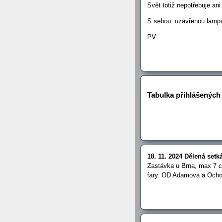
Svět totiž nepotřebuje ani
S sebou: uzavřenou lampu 
PV
Tabulka přihlášených
18. 11. 2024 Dělená set
Zastávka u Brna, max 7 ch
fary. OD Adamova a Ochoz