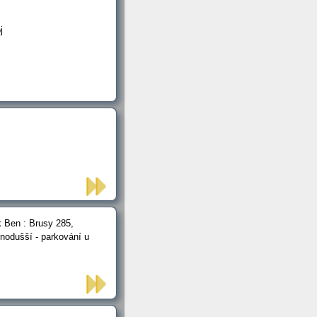
j
k Ben : Brusy 285,
dnodušší - parkování u