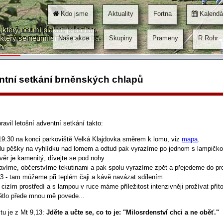
kání brněnských chlapů
Na naše dělená setkání jsou připraveni tito hostitel
ozí, kterých bude mezi opravdovými chlapy určitě většina, půjdou z Bystrce
Kdo jsme
Aktuality
Fortna
Kalendá
iček je třeba jít po hlavní silnici stále rovně, až k první pravotočivé zatáčc
který neumí plakat, je barbar.
traně. Motoristé zahnou uprostřed Kníniček před kapličkou vlevo a potom vždy 
který se neumí smát, je trouba.
Naše akce
Skupiny
Prameny
R.Rohr
te do …
hr
entní setkání brněnských chlapů
avil letošní adventní setkání takto:
19:30 na konci parkoviště Velká Klajdovka směrem k lomu, viz
mapa
.
lu pěšky na vyhlídku nad lomem a odtud pak vyrazíme po jednom s lampičkou
věr je kamenitý, dívejte se pod nohy
avíme, občerstvíme tekutinami a pak spolu vyrazíme zpět a přejedeme do pro
3 - tam můžeme při teplém čaji a kávě navázat sdílením
 cizím prostředí a s lampou v ruce máme příležitost intenzivněji prožívat pří
ětlo přede mnou mě povede...
stu je z Mt 9,13:
Jděte a učte se, co to je: "Milosrdenství chci a ne oběť."