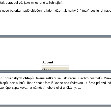
 tak spravedlivé, jako milosrdné a žehnající.
nebo baterku, teplé oblečení a kdo může, tak horký či "jinak" posilující nápo
Advent
Ondra
Aleš
kání brněnských chlapů
Dělená setkání se uskuteční u těchto hostitelů: Mire
Tom
lapů, bez bubnů Libor Kabát : fara Bílovice nad Svitavou - z Brna příjezd je
Petr
e lépe zaparkovat na náměstí nebo v ulici u lékárny. …
Marek
Jirka
Pavel
Dušan