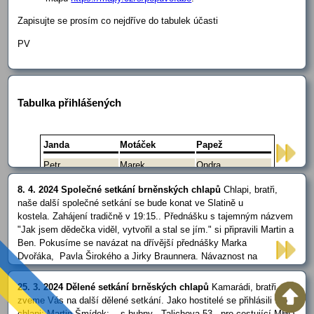
Zapisujte se prosím co nejdříve do tabulek účasti
PV
Tabulka přihlášených
Janda
Motáček
Papež
Petr
Marek
Ondra
Jirka
Pavel
8. 4. 2024 Společné setkání brněnských chlapů
Chlapi, bratři,
Aleš
Jirka
naše další společné setkání se bude konat ve Slatině u
Jarda
kostela. Zahájení tradičně v 19:15.. Přednášku s tajemným názvem
"Jak jsem dědečka viděl, vytvořil a stal se jím." si připravili Martin a
Ben. Pokusíme se navázat na dřívější přednášky Marka
Dvořáka, Pavla Širokého a Jirky Braunnera. Návaznost na
Martinovu přednášku"Cesta muže se zvláštním zřetelem ke stádiu
Svatého blázna" ani nezmiňujeme, neboť dědeček je v podstatě
25. 3. 2024 Dělené setkání brněských chlapů
Kamarádi, bratři,
archetyp se …
zveme Vás na další dělené setkání. Jako hostitelé se přihlásili tito
chlapi: Martin Šmídek: - s bubny - Talichova 53 , pro cestující MHD