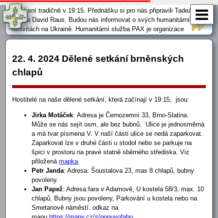
v Duchovním centru P. Martina Středy a bl. Marie Restituty.
Zahájení tradičně v 19:15. Přednášku si pro nás připravili Tadeáš
Pala a David Raus. Budou nás informovat o svých humanitárních
aktivitách na Ukraině. Humanitární služba PAX je organizace
pomáhající v oblastech ozbrojeného konfliktu na Donbase. V
současné době pracujeme jak na dálku, ve spolupráci s našimi
lokálními partnery, tak osobně …
22. 4. 2024 Dělené setkání brněnských
chlapů
Hostitelé na naše dělené setkání, která začínají v 19:15, jsou:
Jirka Motáček
: Adresa je Černozemní 33, Brno-Slatina.
Může se nás sejít osm, ale bez bubnů. Ulice je jednosměrná
a má tvar písmena V. V naší části ulice se nedá zaparkovat.
Zaparkovat lze v druhé části u stodol nebo se parkuje na
špici v prostoru na pravé statně sběrného střediska. Viz
přiložená
mapka
.
Petr Janda
: Adresa: Šoustalova 23, max 8 chlapů, bubny
povoleny.
Jan Papež
: Adresa:fara v Adamově, U kostela 58/3, max. 10
chlapů, Bubny jsou povoleny, Parkování u kostela nebo na
Smetanově náměstí. odkaz na
mapu
https://mapy.cz/s/popuvofabo
.