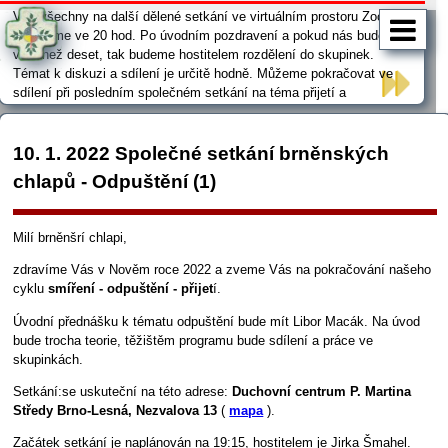
Vás všechny na další dělené setkání ve virtuálním prostoru Zoomu.
Začínáme ve 20 hod. Po úvodním pozdravení a pokud nás bude
více než deset, tak budeme hostitelem rozdělení do skupinek.
Témat k diskuzi a sdílení je určitě hodně. Můžeme pokračovat ve
sdílení při posledním společném setkání na téma přijetí a
odpuštění, do kterého nás tak pěkně uvedl Libor Macák. A odkaz na
setkání je zde: odkaz na setkání Těšíme se na Vás. …
10. 1. 2022 Společné setkání brněnských
chlapů - Odpuštění (1)
Milí brněnšrí chlapi,
zdravíme Vás v Nověm roce 2022 a zveme Vás na pokračování našeho
cyklu
smíření - odpuštění - přijet
í.
Úvodní přednášku k tématu odpuštění bude mít Libor Macák. Na úvod
bude trocha teorie, těžištěm programu bude sdílení a práce ve
skupinkách.
Setkání:se uskuteční na této adrese:
Duchovní centrum P. Martina
Středy Brno-Lesná, Nezvalova 13
(
mapa
).
Začátek setkání je naplánován na 19:15, hostitelem je Jirka Šmahel.