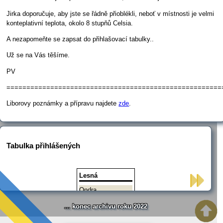
Jirka doporučuje, aby jste se řádně přioblékli, neboť v místnosti je velmi
konteplativní teplota, okolo 8 stupňů Celsia.
A nezapomeňte se zapsat do přihlašovací tabulky..
Už se na Vás těšíme.
PV
======================================================
Liborovy poznámky a přípravu najdete
zde
.
Tabulka přihlášených
Lesná
Ondra
Libor
... konec archivu roku 2022
Pavel
Petr