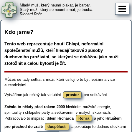
Mladý muž, který neumí plakat, je barbar.
Starý muž, který se neumí smát, je trouba.
Richard Rohr
Kdo jsme?
Tento web reprezentuje hnutí Chlapi, neformální
společenství mužů, kteří hledají takové způsoby
duchovního prožívání, se kterými se dokážou jako muži
ztotožnit a celou bytostí je žít.
Můžeš se tady setkat s muži, kteří usilují o to být lepšími a více
autentickými.
Vytváříme jak reálný tak virtuální
prostor
pro setkávání.
Začalo to někdy před rokem 2000
hledáním mužské energie,
spirituality i chlapské party a setkáváním v malých skupinách.
Pokračovalo to inspirací dílem
Richarda
Rohra
a jeho
Rituálem
pro přechod do zralé
dospělosti
a pokračuje to dodnes stovkami