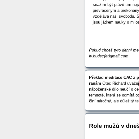
snažím být právě tím nej
převráceným a překonaný
vzdělává naši svobodu. 
jsou jádrem nauky o milo
Pokud chceš tyto denní med
iv.hudec(et)gmail.com
Překlad meditace CAC z pá
ranám
Otec Richard uvažuj
náboženské dílo neučí o ces
temnotě, která se odmítá od
činí náročný, ale důležitý 
Role mužů v dne