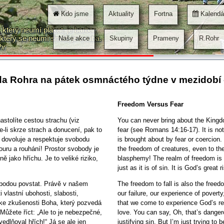
Kdo jsme
Aktuality
Fortna
Kalendá
který neumí plakat, je barbar.
Pa
který se neumí smát, je trouba.
Naše akce
Skupiny
Prameny
R.Rohr
hr
a Rohra na pátek osmnáctého týdne v mezidobí 
Freedom Versus Fear
astolíte cestou strachu (viz
You can never bring about the King
-li skrze strach a donucení, pak to
fear (see Romans 14:16-17). It is not
h dovoluje a respektuje svobodu
is brought about by fear or coercion
ouru a rouhání! Prostor svobody je
the freedom of creatures, even to the
ě jako hříchu. Je to veliké riziko,
blasphemy! The realm of freedom is a
just as it is of sin. It is God’s great r
obodou povstat. Právě v našem
The freedom to fall is also the freedo
 vlastní ubohosti, slabosti,
our failure, our experience of pover
ke zkušenosti Boha, který pozvedá
that we come to experience God’s re
Můžete říct: „Ale to je nebezpečné,
love. You can say, Oh, that’s dangero
vedlňoval hřích!“ Já se ale jen
justifying sin. But I’m just trying to b