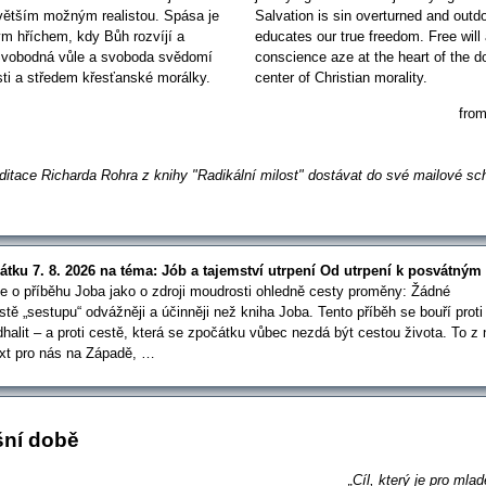
větším možným realistou. Spása je
Salvation is sin overturned and out
m hříchem, kdy Bůh rozvíjí a
educates our true freedom. Free will
Svobodná vůle a svoboda svědomí
conscience aze at the heart of the do
sti a středem křesťanské morálky.
center of Christian morality.
fro
itace Richarda Rohra z knihy "Radikální milost" dostávat do své mailové sc
tku 7. 8. 2026 na téma: Jób a tajemství utrpení
Od utrpení k posvátným
e o příběhu Joba jako o zdroji moudrosti ohledně cesty proměny: Žádné
tě „sestupu“ odvážněji a účinněji než kniha Joba. Tento příběh se bouří proti
halit – a proti cestě, která se zpočátku vůbec nezdá být cestou života. To z 
text pro nás na Západě, …
šní době
„Cíl, který je pro mla