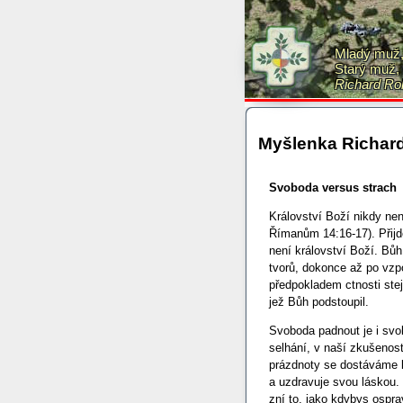
Mladý muž, 
Starý muž, 
Richard Ro
Myšlenka Richard
Svoboda versus strach
Království Boží nikdy nen
Římanům 14:16-17). Přijde
není království Boží. Bů
tvorů, dokonce až po vzp
předpokladem ctnosti stejn
jež Bůh podstoupil.
Svoboda padnout je i sv
selhání, v naší zkušenosti
prázdnoty se dostáváme 
a uzdravuje svou láskou. 
zní to, jako kdybys ospra