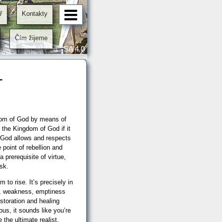
ř
Kontakty
vel Hrdina a Martin Šmídek
Čím žijeme
CC BY-NC-SA 4.0
-
dom of God by means of
 the Kingdom of God if it
. God allows and respects
 point of rebellion and
 prerequisite of virtue,
isk.
m to rise. It’s precisely in
ty, weakness, emptiness
storation and healing
us, it sounds like you’re
e the ultimate realist.