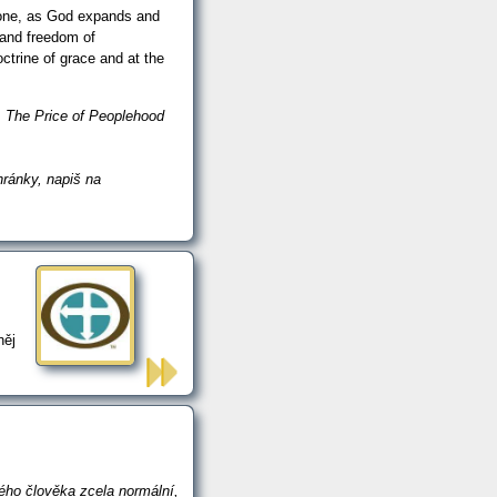
done, as God expands and
 and freedom of
ctrine of grace and at the
m
The Price of Peoplehood
hránky, napiš na
něj
dého člověka zcela normální,