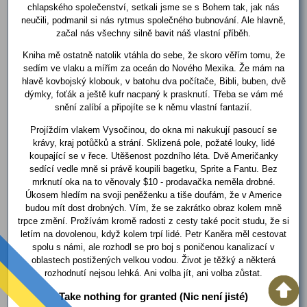
chlapského společenství, setkali jsme se s Bohem tak, jak nás
neučili, podmanil si nás rytmus společného bubnování. Ale hlavně,
začal nás všechny silně bavit náš vlastní příběh.
Kniha mě ostatně natolik vtáhla do sebe, že skoro věřím tomu, že
sedím ve vlaku a mířím za oceán do Nového Mexika. Že mám na
hlavě kovbojský klobouk, v batohu dva počítače, Bibli, buben, dvě
dýmky, foťák a ještě kufr nacpaný k prasknutí. Třeba se vám mé
snění zalíbí a připojíte se k němu vlastní fantazií.
Projíždím vlakem Vysočinou, do okna mi nakukují pasoucí se
krávy, kraj potůčků a strání. Sklizená pole, požaté louky, lidé
koupající se v řece. Utěšenost pozdního léta. Dvě Američanky
sedící vedle mně si právě koupili bagetku, Sprite a Fantu. Bez
mrknutí oka na to věnovaly $10 - prodavačka neměla drobné.
Úkosem hledím na svoji peněženku a tiše doufám, že v Americe
budou mít dost drobných. Vím, že se zakrátko obraz kolem mně
trpce změní. Prožívám kromě radosti z cesty také pocit studu, že si
letím na dovolenou, když kolem trpí lidé. Petr Kaněra měl cestovat
spolu s námi, ale rozhodl se pro boj s poničenou kanalizací v
oblastech postižených velkou vodou. Život je těžký a některá
rozhodnutí nejsou lehká. Ani volba jít, ani volba zůstat.
Take nothing for granted (Nic není jisté)