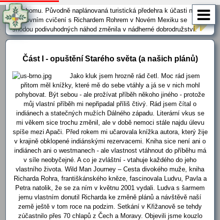
pořádný kus amerického středozápadu - od Los Angeles až po
Oklahomu. Původně naplánovaná turistická předehra k účasti na
duchovním cvičení s Richardem Rohrem v Novém Mexiku se
shodou podivuhodných náhod změnila v nádherné dobrodružství.
Původně naplánovaná cesta je vyznačená bleděmodrými kolečky ...
nakonec z ní vyšla cesta fialová. Naše vyprávění o ní jsme … ...
Část I - opuštění Starého světa (a našich plánů)
Jako kluk jsem hrozně rád četl. Moc rád jsem
přitom měl knížky, které mě do sebe vtáhly a já se v nich mohl
pohybovat. Být sebou - ale prožívat příběh někoho jiného - protože
můj vlastní příběh mi nepřipadal příliš čtivý. Rád jsem čítal o
indiánech a statečných mužích Dálného západu. Literární vkus se
mi věkem sice trochu změnil, ale v době nemoci stále najdu úlevu
spíše mezi Apači. Před rokem mi učarovala knížka autora, který žije
v krajině obklopené indiánskými rezervacemi. Kniha sice není ani o
indiánech ani o westmanech - ale vlastnost vtáhnout do příběhu má
v síle neobyčejné. A co je zvláštní - vtahuje každého do jeho
vlastního života. Wild Man Journey – Cesta divokého muže, kniha
Richarda Rohra, františkánského kněze, fascinovala Ludvu, Pavla a
Petra natolik, že se za ním v květnu 2001 vydali. Ludva s šarmem
jemu vlastním donutil Richarda ke změně plánů a návštěvě naší
země ještě v tom roce na podzim. Setkání v Křižanově se tehdy
zúčastnilo přes 70 chlapů z Čech a Moravy. Objevili jsme kouzlo