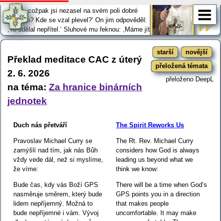
pšenice
Přišli sluhové toho hospodáře a řekli mu:
,Pane, cožpak jsi nezasel na svém poli dobré
semeno? Kde se vzal plevel?‘ On jim odpověděl:
,To udělal nepřítel.‘ Sluhové mu řeknou: ,Máme jít
a plevel vytrhat?‘ On však odpoví: ,Ne, protože
při trhání plevele byste vyrvali z kořenů i pšenici.
starší
novější
Nechte, ať spolu roste obojí až do žně; a v čas žně …
Překlad meditace CAC z úterý
přeložená témata
2. 6. 2026
přeloženo DeepL
na téma:
Za hranice binárních
jednotek
Duch nás přetváří
The Spirit Reworks Us
Pravoslav Michael Curry se
The Rt. Rev. Michael Curry
zamýšlí nad tím, jak nás Bůh
considers how God is always
vždy vede dál, než si myslíme,
leading us beyond what we
že víme:
think we know:
Bude čas, kdy vás Boží GPS
There will be a time when God’s
nasměruje směrem, který bude
GPS points you in a direction
lidem nepříjemný. Možná to
that makes people
bude nepříjemné i vám. Vývoj
uncomfortable. It may make