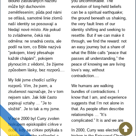
dlouho zastávaných názorů
you uncomfortable. The
může být duchovním
evolution of long-held beliefs
zemětřesením; půda pod námi
can be a spiritual earthquake;
se otřásá, samotné linie zlomů
the ground beneath us shaking,
naší identity se posouvají a
the very fault lines of our
hledají nové místo. Ale pokud
identity shifting and seeking to
to zvládneme, čeká nás
resettle. But if we can make it
odměna: ne snadná cesta, ale
through, we find the reward: not
podíl na tom, co Bible nazývá
an easy journey but a share of
"pokojem, který přesahuje
what the Bible calls “peace that
každé chápání", pokojem
passes all understanding,” the
plynoucím z vědomí, že žijeme
peace of knowing we are living
způsobem lásky, bez rozporů....
love’s way, without
contradiction….
My lidé jsme chodící uzlíky
rozporů. Vím, že jsem, a
We humans are walking
zkušenost naznačuje, že v tom
bundles of contradictions. I
nejsem sám. Jak lidé často
know that I am, and experience
popisují vztahy ... "Je to
suggests that I’m not alone in
složité". Je to tak a my jsme.
that. As people often describe
relationships … “It’s
V roce 2000 byl Curry zvolen
complicated.” It is and we are.
biskupem episkopální církve v
době, kdy se církev potýkala s
In 2000, Curry was elected
otázkami plného začlenění a
bishop in the Episcopal Church