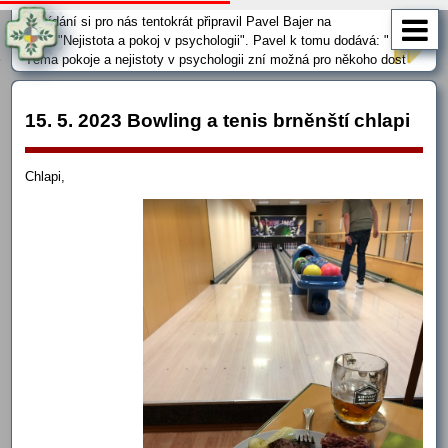
Středy Brno-Lesná, Nezvalova 13 viz mapa . Začátek je v 19:15.
Povídání si pro nás tentokrát připravil Pavel Bajer na
téma "Nejistota a pokoj v psychologii". Pavel k tomu dodává: "
Téma pokoje a nejistoty v psychologii zní možná pro někoho dost
neuchopitelně. Zamyslíme se nad tím, co může být příčinou a také
důsledkem prožívání nejistoty. Ta se často pojí se strachem …
15. 5. 2023 Bowling a tenis brněnští chlapi
Chlapi,