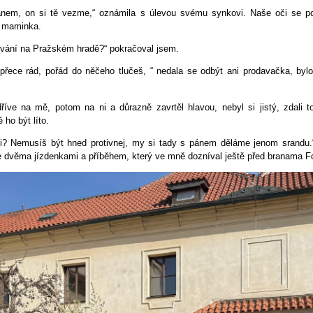
ánem, on si tě vezme,“ oznámila s úlevou svému synkovi. Naše oči se pop
ko maminka.
nování na Pražském hradě?“ pokračoval jsem.
 přece rád, pořád do něčeho tlučeš, “ nedala se odbýt ani prodavačka, bylo 
říve na mě, potom na ni a důrazně zavrtěl hlavou, nebyl si jistý, zdali
 ho být líto.
i? Nemusíš být hned protivnej, my si tady s pánem děláme jenom srandu.“ 
se dvěma jízdenkami a příběhem, který ve mně dozníval ještě před branama Fo