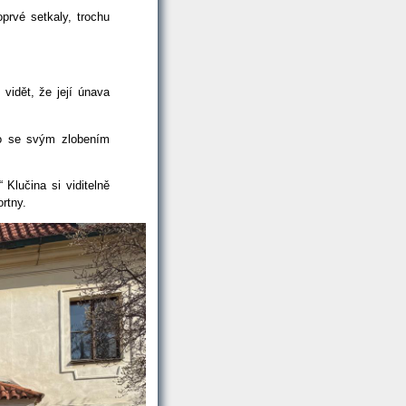
rvé setkaly, trochu
vidět, že její únava
 to se svým zlobením
Klučina si viditelně
rtny.