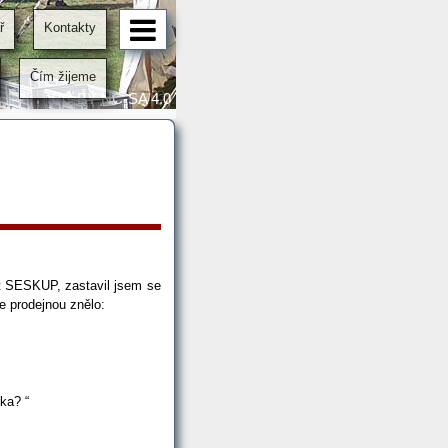
ř
Kontakty
Čím žijeme
CC BY-NC-SA 4.0
t SESKUP, zastavil jsem se
že prodejnou znělo:
uka? “