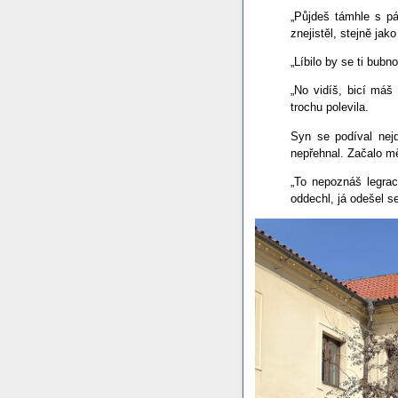
„Půjdeš támhle s p
znejistěl, stejně ja
„Líbilo by se ti bub
„No vidíš, bicí máš
trochu polevila.
Syn se podíval nejd
nepřehnal. Začalo mě
„To nepoznáš legrac
oddechl, já odešel 