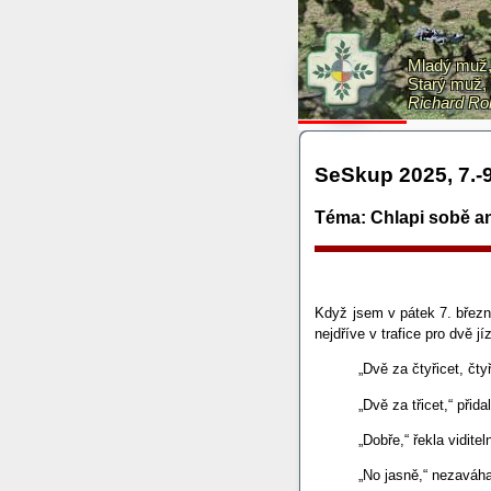
Mladý muž, 
Starý muž, 
Richard Ro
SeSkup 2025, 7.-9
Téma: Chlapi sobě 
Když jsem v pátek 7. břez
nejdříve v trafice pro dvě 
„Dvě za čtyřicet, čtyř
„Dvě za třicet,“ přid
„Dobře,“ řekla vidit
„No jasně,“ nezaváha