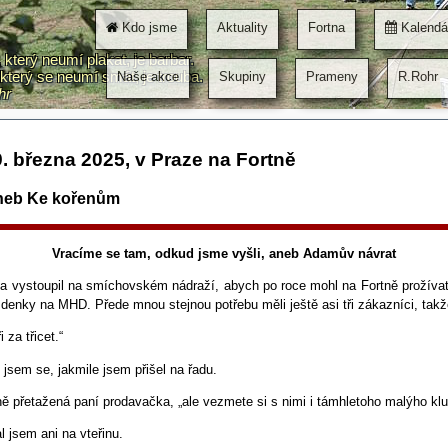
Kdo jsme
Aktuality
Fortna
Kalendá
který neumí plakat, je barbar.
který se neumí smát, je trouba.
Naše akce
Skupiny
Prameny
R.Rohr
hr
. března 2025, v Praze na Fortně
aneb Ke kořenům
Vracíme se tam, odkud jsme vyšli, aneb Adamův návrat
na vystoupil na smíchovském nádraží, abych po roce mohl na Fortně prožíva
jízdenky na MHD. Přede mnou stejnou potřebu měli ještě asi tři zákazníci, tak
i za třicet.“
al jsem se, jakmile jsem přišel na řadu.
elně přetažená paní prodavačka, „ale vezmete si s nimi i támhletoho malýho kl
l jsem ani na vteřinu.