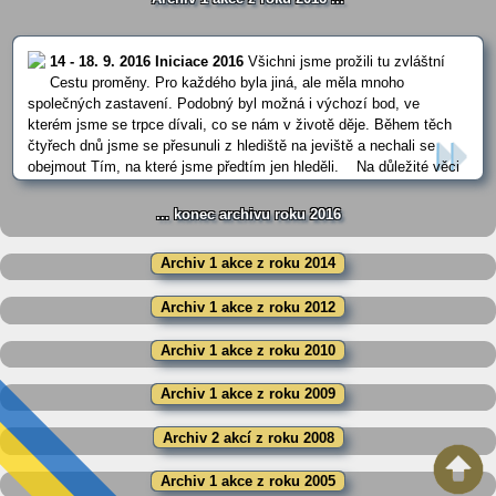
14 - 18. 9. 2016 Iniciace 2016
Všichni jsme prožili tu zvláštní
Cestu proměny. Pro každého byla jiná, ale měla mnoho
společných zastavení. Podobný byl možná i výchozí bod, ve
kterém jsme se trpce dívali, co se nám v životě děje. Během těch
čtyřech dnů jsme se přesunuli z hlediště na jeviště a nechali se
obejmout Tím, na které jsme předtím jen hleděli. Na důležité věci
srdce nezapomíná ale rádo na ně vzpomíná. K tomu slouží i tyto
stránky a Arnoštovy fotografie na … ...
... konec archivu roku 2016
Archiv 1 akce z roku 2014
Archiv 1 akce z roku 2012
Archiv 1 akce z roku 2010
Archiv 1 akce z roku 2009
Archiv 2 akcí z roku 2008
Archiv 1 akce z roku 2005