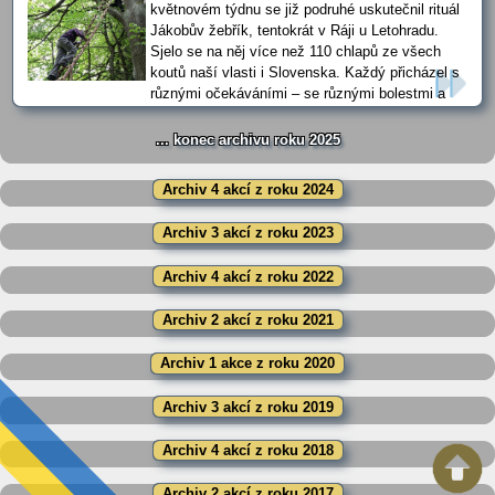
že jsme se chtěli znovu potkat. Udělejte si … ...
květnovém týdnu se již podruhé uskutečnil rituál
Jákobův žebřík, tentokrát v Ráji u Letohradu.
Sjelo se na něj více než 110 chlapů ze všech
koutů naší vlasti i Slovenska. Každý přicházel s
různými očekáváními – se různými bolestmi a
výzvami. A právě ve starozákonním příběhu Jákoba jsme hledali
spolu s Václavem Vackem, autorem tohoto a mnoha dalších rituálů,
... konec archivu roku 2025
odpověď na otázky jako kdo jsem? dosáhl jsem svých cílů? … ...
Archiv 4 akcí z roku 2024
Archiv 3 akcí z roku 2023
Archiv 4 akcí z roku 2022
Archiv 2 akcí z roku 2021
Archiv 1 akce z roku 2020
Archiv 3 akcí z roku 2019
Archiv 4 akcí z roku 2018
Archiv 2 akcí z roku 2017