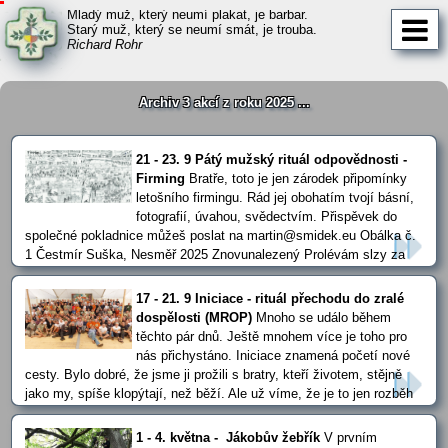
Mladý muž, který neumí plakat, je barbar.
Starý muž, který se neumí smát, je trouba.
Richard Rohr
Archiv 3 akcí z roku 2025 ...
21 - 23. 9 Pátý mužský rituál odpovědnosti -
Firming
Bratře, toto je jen zárodek připomínky
letošního firmingu. Rád jej obohatím tvojí básní,
fotografií, úvahou, svědectvím. Přispěvek do
společné pokladnice můžeš poslat na martin@smidek.eu Obálka č.
1 Čestmír Suška, Nesměř 2025 Znovunalezený Prolévám slzy za
ty, které miluji Najednou je TADY v podobě stromu: „Obejmi je ve
mně.“ Ať může odejít všechna bolest, kterou jsi způsobil Neříkej si
17 - 21. 9 Iniciace - rituál přechodu do zralé
… ...
dospělosti (MROP)
Mnoho se událo během
těchto pár dnů. Ještě mnohem více je toho pro
nás přichystáno. Iniciace znamená početí nové
cesty. Bylo dobré, že jsme ji prožili s bratry, kteří životem, stějně
jako my, spíše klopýtají, než běží. Ale už víme, že je to jen rozběh
na nekončící cestu. Je tu pro vás připravena vzpomínka,
zachyceny momentky z těch nesměřských dnů. Také připomínka,
1 - 4. května - Jákobův žebřík
V prvním